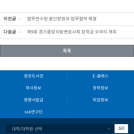
이전글
법무연수원 용인분원과 업무협약 체결
다음글
제9회 경기중앙지방변호사회 장학금 수여식 개최
목록
중앙도서관
E-클래스
학사정보
장학정보
증명서발급
취업정보
ssk연구단
대학/대학원 선택
GO