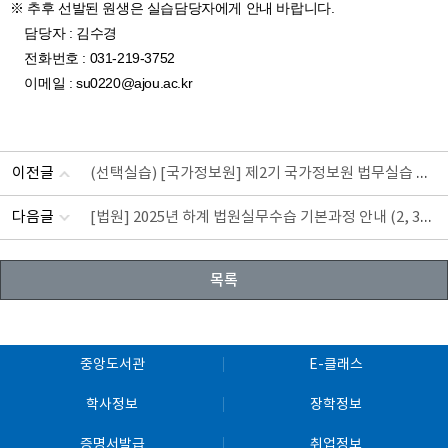
※ 추후 선발된 원생은 실습담당자에게 안내 바랍니다.
담당자 : 김수경
전화번호 : 031-219-3752
이메일 :
su0220@ajou.ac.kr
(선택실습) [국가정보원] 제2기 국가정보원 법무실습 과정 모집공고
이전글
[법원] 2025년 하계 법원실무수습 기본과정 안내 (2, 3학년 대상)
다음글
목록
중앙도서관
E-클래스
학사정보
장학정보
증명서발급
취업정보