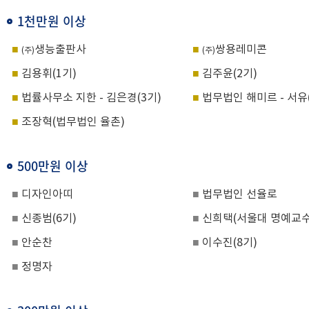
1천만원 이상
■
생능출판사
■
쌍용레미콘
(
주
)
(
주
)
■
김용휘
(1
기
)
■
김주윤
(2
기
)
■
법률사무소 지한
-
김은경
(3
기
)
■
법무법인 해미르
-
서유
■
조장혁
(
법무법인 율촌
)
500만원 이상
■
디자인아띠
■
법무법인 선율로
■
신종범
(6
기
)
■
신희택
(
서울대 명예교
■
안순찬
■
이수진
(8
기
)
■
정명자