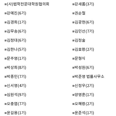
■
(
사
)
법학전문대학원협의회
■
강새롬
(3
기
)
■
강예진
(6
기
)
■
권순철
■
김경희
(1
기
)
■
김광현
(6
기
)
■
김무송
(6
기
)
■
김민선
(7
기
)
■
김정대
(6
기
)
■
김정술
■
김한나
(5
기
)
■
김효령
(2
기
)
■
문주영
(1
기
)
■
문형식
■
박상희
(8
기
)
■
박성원
(6
기
)
■
박종민
(7
기
)
■
박준영 법률사무소
■
신서영
(4
기
)
■
신정우
(2
기
)
■
심원석
(9
기
)
■
양영훈
(1
기
)
■
오충엽
(7
기
)
■
오혜령
(2
기
)
■
윤길용
(1
기
)
■
윤준석
(1
기
)