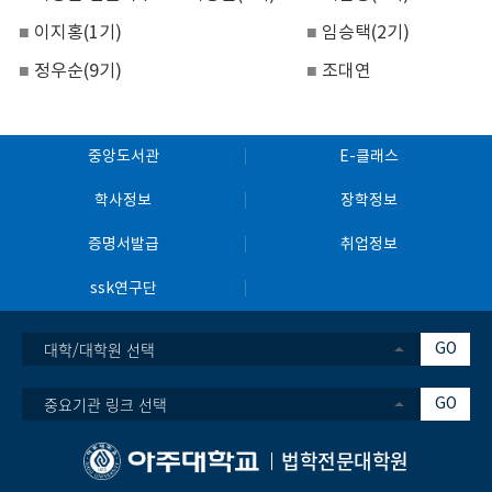
■
이지홍
(1
기
)
■
임승택
(2
기
)
■
정우순
(9
기
)
■
조대연
중앙도서관
E-클래스
학사정보
장학정보
증명서발급
취업정보
ssk연구단
대학/대학원 선택
GO
중요기관 링크 선택
GO
법학전문대학원