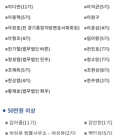
■
이다연
(11
기
)
■
이덕균
(5
기
)
■
이용혁
(5
기
)
■
이원구
■
이정호(전 경기중앙지방변호사회회장)
■
이춘삼
(4
기
)
■
이형조
(4
기
)
■
임이랑
(5
기
)
■
전기철(법무법인 바른)
■
전진호
(7
기
)
■
정성엽
(
법무법인 민주
)
■
정소망
(7
기
)
■
조재희
(5
기
)
■
조현상
(8
기
)
■
한상엽
(4
기
)
■
한주영
(2
기
)
■
황재호(법무법인 화우)
50만원 이상
■
감아름
(11
기
)
■
강인한
(1
기
)
■
박상윤 법률사무소
–
박상윤
(2
기
)
■
백인성
(5
기
)