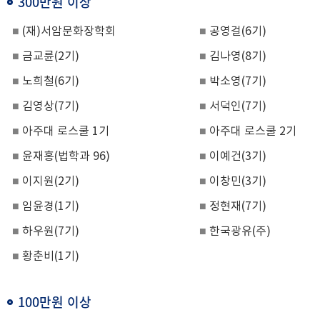
300만원 이상
■
(
재
)
서암문화장학회
■
공영걸
(6
기
)
■
금교륜
(2
기
)
■
김나영
(8
기
)
■
노희철
(6
기
)
■
박소영
(7
기
)
■
김영상
(7
기
)
■
서덕인
(7
기
)
■
아주대 로스쿨
1
기
■
아주대 로스쿨
2
기
■
윤재홍
(
법학과
96)
■
이예건
(3
기
)
■
이지원
(2
기
)
■
이창민
(3
기
)
■
임윤경
(1
기
)
■
정현재
(7
기
)
■
하우원
(7
기
)
■
한국광유
(
주
)
■
황춘비
(1
기
)
100만원 이상