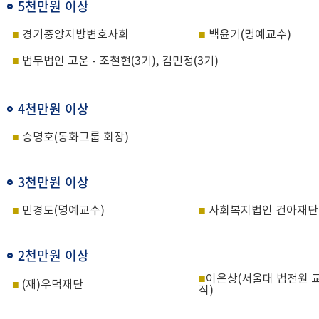
5천만원 이상
■
경기중앙지방변호사회
■
백윤기
(
명예교수
)
■
법무법인 고운
-
조철현
(3
기
),
김민정
(3
기
)
4천만원 이상
■
승명호
(
동화그룹 회장
)
3천만원 이상
■
민경도
(
명예교수
)
■
사회복지법인 건아재단
2천만원 이상
■
이은상
(
서울대 법전원 
■
(
재
)
우덕재단
직
)